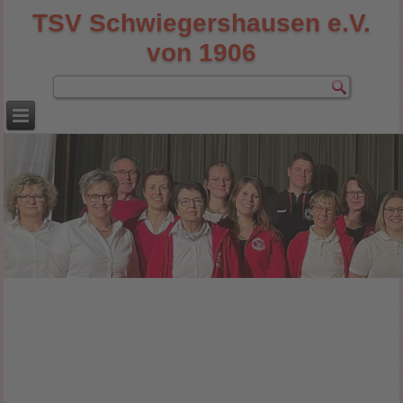
TSV Schwiegershausen e.V.
von 1906