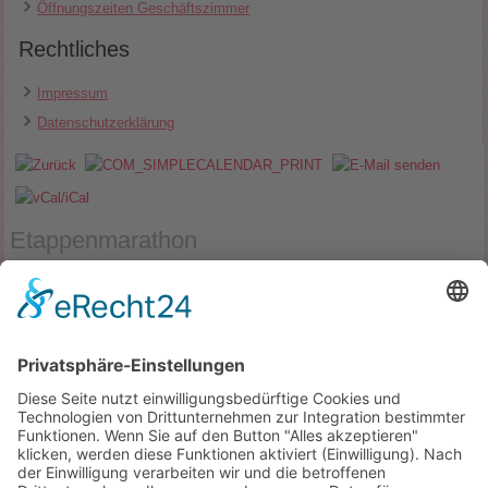
Öffnungszeiten Geschäftszimmer
Rechtliches
Impressum
Datenschutzerklärung
Etappenmarathon
Datum:
24.06.2026
Zeit:
18:00
Ort:
Vorplatz Sporthalle
Tweet
Facebook