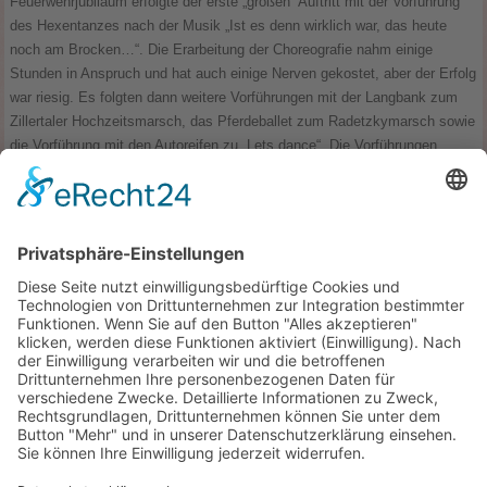
Feuerwehrjubiläum erfolgte der erste „großen“ Auftritt mit der Vorführung
des Hexentanzes nach der Musik „Ist es denn wirklich war, das heute
noch am Brocken…“. Die Erarbeitung der Choreografie nahm einige
Stunden in Anspruch und hat auch einige Nerven gekostet, aber der Erfolg
war riesig. Es folgten dann weitere Vorführungen mit der Langbank zum
Zillertaler Hochzeitsmarsch, das Pferdeballet zum Radetzkymarsch sowie
die Vorführung mit den Autoreifen zu „Lets dance“. Die Vorführungen
wurden mit mehr oder weniger großer Perfektion auch außerhalb von
Schwiegershausen (Hattorf, Wieda, Stadthalle Osterode) aufgeführt. In
den vergangenen Jahren hat sich das Bild der Gruppe gewandelt, die
Teilnehmerzahlen sind aber immer gut auf einem hohen Niveau geblieben.
Auch das Angebot hat sich etwas gewandelt. So nutzt die Gruppe die
Sommermonate neben der Sportabzeichenabnahme überwiegend für
Fahrradtouren. Daraus resultieren auch die jährlichen Wochenend-
Radtouren, für die sich stets wechselnde Organisatoren gefunden haben.
So gab es bei der Jubiläumsfeier viel zu reden und zu sehen. Dieter Götz
präsentierte alte Aufzeichnungen von den erwähnten Auftritten, die für
Staunen und schmunzelnde Gesichter sorgten. Die Sportstunde der
Montagsgruppe findet nach wie vor montags von 19:00 bis 20:30 Uhr statt
und auch neue Gesichter sind nach wie vor gern gesehen.