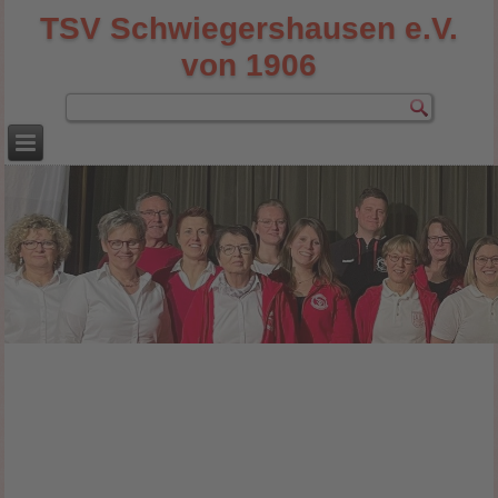
TSV Schwiegershausen e.V.
von 1906