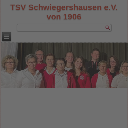
TSV Schwiegershausen e.V.
von 1906