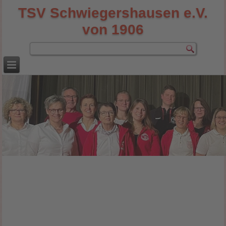
TSV Schwiegershausen e.V.
von 1906