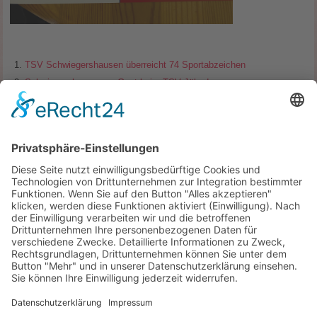
TSV Schwiegershausen überreicht 74 Sportabzeichen
Schwiegershausen zu Gast beim TSV Jühnde
Titelregen für Max Waßmann
„Wandern mit andern“ macht in Schwiegershausen Station
Seniorennachmittag in Eisdorf
40 Kinder gingen mit dem TSV auf Osternestersuche
Unterkategorien
Articles
Seite 1 von 124
Start
Zurück
1
2
3
4
5
6
7
8
9
10
Weiter
Ende