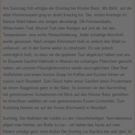
Am Samstag früh erfolgte der Einstieg bei Kloster Banz. Mit Blick auf die
alten Klostermauern ging es direkt knackig los. Die ersten Anstiege im
Banzer Wald haben uns einiges abverlangt. Ob Forstautobahn,
Wildschwein Trail, Wurzel Trail oder flowiges auf und ab, bei den
Temperaturen eine echte Herausforderung. Jeder schattige Abschnitt
wurde genossen. Nach einigen Kilometern hieß es jedoch den Wald zu
verlassen, um in der Sonne weiter zu strampeln. Es war jedoch
unerträglich heiß, so dass wir die geplante Tour abgekürzt haben und uns
im Brauerei Gasthof Hellmuth in Wiesen ein schattiges Plätzchen gesucht
haben, um unseren Flüssigkeitsverlust wieder auszugleichen. Über Bad
Staffelstein und einem kurzen Stopp für Kaffee und Kuchen fuhren wir
zurück nach Reundorf. Zum Glück hatte unser Gasthof einen Privatstrand
an einem Baggersee ganz in der Nähe. So konnten wir den Nachmittag
mit gemeinsamen Schwimmen mit Blick auf das Kloster Banz genießen.
Im Anschluss radelten wir zum gemeinsamen Essen Lichtenfels. Zum
Ausklang feierten wir auf der Kerwa (Kirchweih) in Reundorf.
Sonntag: Die Wallfahrt der Leiden zu den Vierzehnheiligen. Normalerweise
pilgert man hierher, um Buße zu tun – wir haben das heute auf zwei
Rädern erledigt ganz ohne Buße! Der Anstieg zur Basilika bei weit über 30