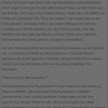
Grad in der Sonne über einen Trail, war eine absolute Herausforderung .
Oben angekommen gab es eine willkommene Pause auf den Stufen vor
der Basilika. Nach dem Verschnaufen hieß es wieder ab in die Sättel zum
Finale am Staffelstein. Der "Berg der Franken" hat seinem Namen alle
Ehre gemacht. Der finale Uphill in der prallen Mittagssonne ließ den
Schweiß noch einmal ordentlich aus den Poren kommen. Aber der
Ausblick von oben über das Maintal und das Gefühl, dem heißesten
Wochenende des Jahres getrotzt zu haben? Unbezahlbar!
Auf dem Rückweg kehrten wir in den Nothelfer Biergarten an der Basilika
ein. Im Schatten mit Blick auf die Kirchtürme im Schatten Bäume
genossen wir unsere gekühlten Getränke. Danach ließen wir uns wieder
zurück zum Gasthof Müller rollen, wo wir unsere diesjährige Tour
beendeten.
**Das Fazit des Wochenendes:**
Rekordtemperaturen in Deutschland? Für die Powermen kein Grund zu
Hause zu bleiben. Mit kolossalem Wasserverbrauch, ordentlich
Sonnencreme, Autan und der perfekten Truppe haben wir die Tour
gerockt. Ein riesiges Danke an alle, die sich durchgebissen haben –
dieser Teamgeist zeichnet uns seit Jahren aus! Danke an Hajü und Kaisel