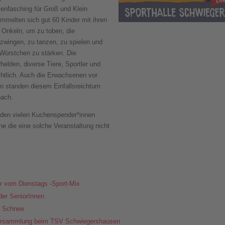
lienfasching für Groß und Klein
mmelten sich gut 60 Kinder mit ihren
d Onkeln, um zu toben, die
zwingen, zu tanzen, zu spielen und
 Würstchen zu stärken. Die
helden, diverse Tiere, Sportler und
chtlich. Auch die Erwachsenen vor
en standen diesem Einfallsreichtum
nach.
s den vielen Kuchenspender*innen
ne die eine solche Veranstaltung nicht
r vom Dienstags -Sport-Mix
er SeniorInnen
t Schnee
versammlung beim TSV Schwiegershausen