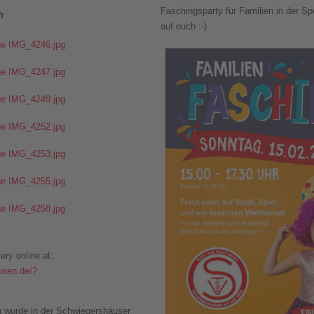
Faschingsparty für Familien in der Spo
ch
auf euch :-)
ry online at:
usen.de/?
wurde in der Schwiegershäuser