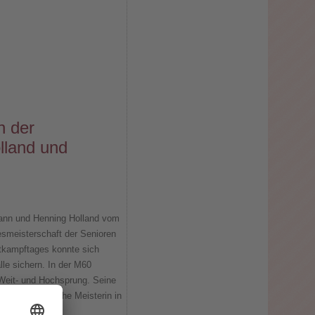
n der
olland und
nn und Henning Holland vom
smeisterschaft der Senioren
tkampftages konnte sich
alle sichern. In der M60
Weit- und Hochsprung. Seine
niedersächsische Meisterin in
itsprung.