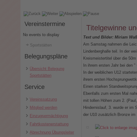
Vereinstermine
Titelgewinne un
No events to display
Text und Bilder: Miriam W
Am Samstag nahmen die Leicht
Sportstätten
Lindenberghalle teil. In der 
Belegungspläne
Kreismeistertitel über die 50
In ihrem ersten Jahr bei den "
Übersicht Belegung
In der weiblichen U12 startete
Sportstätten
ihrem ersten Hochsprungwettka
Service
Einen starken Standweitsprung 
Ebenfalls zum ersten Mal na
Vereinssatzung
mit tollen Höhen zum 2. (Paul
Mitglied werden
Hindernislauf, 3. wurde er im 
der U10 zusätzlich Bronze im
Einzugsermächtigung
Fahrtkostenerstattung
Abrechnung Übungsleiter