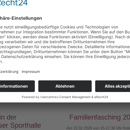
in der
Familienfasching 2
er Sporthalle
Am 15.02.2026 von 15-17:30 Uhr find