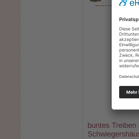
buntes Treiben 
Schwiegershäus