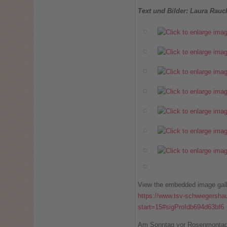
Text und Bilder: Laura Rau
View the embedded image galle
https://www.tsv-schwiegersha
start=15#sigProIdb694d63bf6
Am Sonntag vor Rosenmontag 