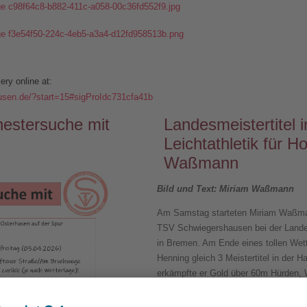
ry online at:
usen.de/?start=15#sigProIdc731cfa41b
nestersuche mit
Landesmeistertitel i
Leichtathletik für H
Waßmann
Bild und Text: Miriam Waßmann
Am Samstag starteten Miriam Waßma
TSV Schwiegershausen bei der Lande
in Bremen. Am Ende eines tollen Wet
Henning gleich 3 Meistertitel in der H
erkämpfte er Gold über 60m Hürden, 
Vereinskameradin Miriam wurde neue 
der W45 über 60m Hürden und im We