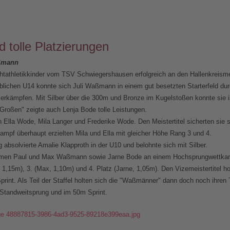
d tolle Platzierungen
aßmann
athletikkinder vom TSV Schwiegershausen erfolgreich an den Hallenkreismei
weiblichen U14 konnte sich Juli Waßmann in einem gut besetzten Starterfeld d
m erkämpfen. Mit Silber über die 300m und Bronze im Kugelstoßen konnte sie
 Großen" zeigte auch Lenja Bode tolle Leistungen.
n Ella Wode, Mila Langer und Frederike Wode. Den Meistertitel sicherten sie s
mpf überhaupt erzielten Mila und Ella mit gleicher Höhe Rang 3 und 4.
absolvierte Amalie Klapproth in der U10 und belohnte sich mit Silber.
hmen Paul und Max Waßmann sowie Jarne Bode an einem Hochsprungwettkamp
, 1,15m), 3. (Max, 1,10m) und 4. Platz (Jarne, 1,05m). Den Vizemeistertitel 
Sprint. Als Teil der Staffel holten sich die "Waßmänner" dann doch noch ihren 
 Standweitsprung und im 50m Sprint.