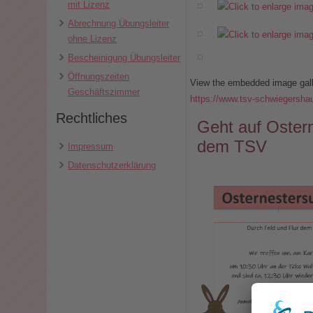
mit Lizenz
Abrechnung Übungsleiter
ohne Lizenz
Bescheinigung Übungsleiter
Öffnungszeiten
View the embedded image galle
Geschäftszimmer
https://www.tsv-schwiegersha
Rechtliches
Geht auf Oster
dem TSV
Impressum
Datenschutzerklärung